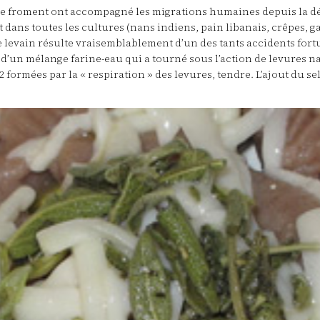
u le froment ont accompagné les migrations humaines depuis la déc
 dans toutes les cultures (nans indiens, pain libanais, crêpes, 
. Le levain résulte vraisemblablement d’un des tants accidents for
git d’un mélange farine-eau qui a tourné sous l’action de levures 
O2 formées par la « respiration » des levures, tendre. L’ajout du s