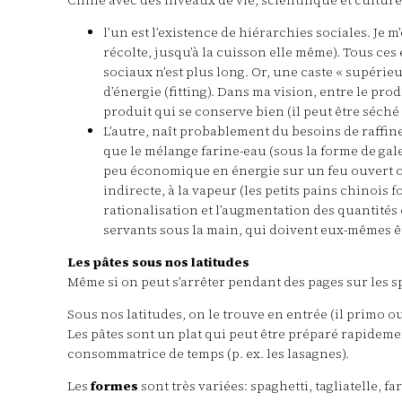
Chine avec des niveaux de vie, scientifique et cultur
l’un est l’existence de hiérarchies sociales. Je
récolte, jusqu’à la cuisson elle même). Tous ce
sociaux n’est plus long. Or, une caste « supérieu
d’énergie (fitting). Dans ma vision, entre le pr
produit qui se conserve bien (il peut être séch
L’autre, naît probablement du besoins de raffin
que le mélange farine-eau (sous la forme de gale
peu économique en énergie sur un feu ouvert ou 
indirecte, à la vapeur (les petits pains chinois
rationalisation et l’augmentation des quantités 
servants sous la main, qui doivent eux-mêmes ê
Les pâtes sous nos latitudes
Même si on peut s’arrêter pendant des pages sur les sp
Sous nos latitudes, on le trouve en entrée (il primo o
Les pâtes sont un plat qui peut être préparé rapidemen
consommatrice de temps (p. ex. les lasagnes).
Les
formes
sont très variées: spaghetti, tagliatelle, 