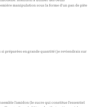
lmonelle: attention à utiliser des oeufs
 première manipulation sous la forme d’un pan de pâte
s si préparées en grande quantité (je reviendrais sur
nsemble l’amidon (le sucre qui constitue l’essentiel