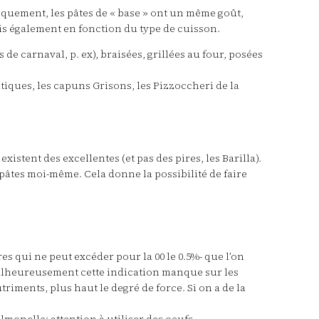
chniquement, les pâtes de « base » ont un même goût,
ais également en fonction du type de cuisson.
s de carnaval, p. ex), braisées, grillées au four, posées
atiques, les capuns Grisons, les Pizzoccheri de la
xistent des excellentes (et pas des pires, les Barilla).
s pâtes moi-même. Cela donne la possibilité de faire
es qui ne peut excéder pour la 00 le 0.5%- que l’on
. Malheureusement cette indication manque sur les
riments, plus haut le degré de force. Si on a de la