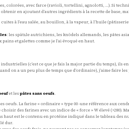
es, colorées, avec farce (ravioli, tortellini, agnolotti, …). Si te
 obtenir en ajoutant d’autres ingrédients à la recette de base, m
cuites à l’eau salée, au bouillon, à la vapeur, à l’huile (pâtisserie
ales
: les spätzle autrichiens, les knödels allemands, les pâtes asi
x pains et galettes comme je l’ai évoqué en haut.
dustrielles (c’est ce que je fais la major partie du temps), ils en e
 quand on a un peu plus de temps que d’ordinaire), j’aime faire le
’oeuf
et les
pâtes sans oeufs
.
es oeufs. La farine « ordinaire » type 00 -une référence aux cendr
de choisir des farines avec un indice de « force » W élevé (>280)
s haut est le contenu en protéine indiqué dans le tableau des nut
lé dur.