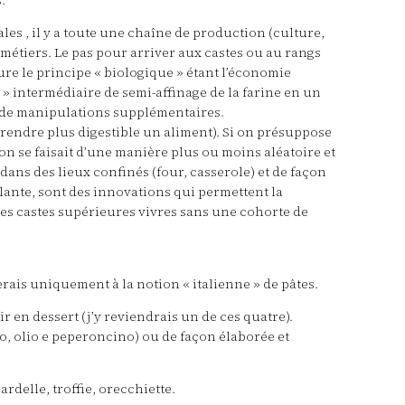
:
les , il y a toute une chaîne de production (culture,
métiers. Le pas pour arriver aux castes ou au rangs
eure le principe « biologique » étant l’économie
n » intermédiaire de semi-affinage de la farine en un
up de manipulations supplémentaires.
 rendre plus digestible un aliment). Si on présuppose
son se faisait d’une manière plus ou moins aléatoire et
ans des lieux confinés (four, casserole) et de façon
illante, sont des innovations qui permettent la
 les castes supérieures vivres sans une cohorte de
erais uniquement à la notion « italienne » de pâtes.
r en dessert (j’y reviendrais un de ces quatre).
gio, olio e peperoncino) ou de façon élaborée et
ardelle, troffie, orecchiette.