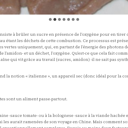
onsiste à brûler un sucre en présence de l’oxygène pour en tirer de
eau étant les déchets de cette combustion. Ce processus est prése
es vertes uniquement, qui, en partant de l’énergie des photons 
 de l’amidon- et un déchet, l’oxygène. Qu’est-ce que cela fait co
îne qui vit grâce au travail (sucres, amidon) -il ne sait pas synt
tend la notion « italienne », un appareil sec (donc idéal pour la
âtes sont un aliment passe-partout.
litaine -sauce tomate- ou à la bolognese -sauce à la viande hachée 
 qui les aurait ramenées de son voyage en Chine. Mais comment s