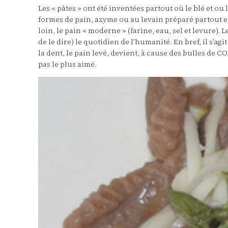
Les « pâtes » ont été inventées partout où le blé et o
formes de pain, azyme ou au levain préparé partout et
loin, le pain « moderne » (farine, eau, sel et levure)
de le dire) le quotidien de l’humanité. En bref, il s’a
la dent, le pain levé, devient, à cause des bulles de C
pas le plus aimé.