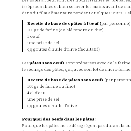
Les pâtes à l’oeuf sont très nourrissantes et, préparé
irréprochables et bien se laver les mains avant de ma
dans du film alimentaire pendant quelques jours. Ce
Recette de base des pâtes à l’oeuf (
par personne)
100 gr de farine (de blé tendre ou dur)
1 oeuf
une prise de sel
qq goutes d’huile d’olive (facultatif)
Les
pâtes sans oeufs
sont préparées avec de la farine
le séchage des pâtes, qui, avec son lot de micro-ferme
Recette de base de pâtes sans oeufs
(par personn
100 gr de farine ou finot
4 cl d’eau
une prise de sel
qq goutes d’huile d’olive
Pourquoi des oeufs dans les pâtes:
Pour que les pâtes ne se désagrègent pas durant la cui