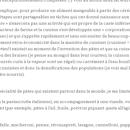
el exceptionnellement complexes. J’y vois au moins deux facteurs
 m’explique: pour produire un aliment mangeable à partir des céréa
s étapes sont partageables en tâches qui ont donné naissance aux 
re » n’exercera pas une activité qui est propre de la caste inféri
oducteur de farine et la cuisine s’est développée une « corporatio
é sec) et qui s’apprête rapidement et sans nécessiter de beauco
ement et/ou économicité dans la manière de cuisiner (cuisiner =
ttes?) existait au moment de l’invention des pâtes et que sa cuis
des braises (je pense au mongol dans leur iourtes), la cuisson d
 fourrés cuits à la vapeur sont un régal) ou carrément à l’eau bou
cuisinées et donc la densifications des populations (je vois mal
tre nourris).
écialité de pâtes qui existent partout dans le monde, je me limit
u la pastasciutta italienne), en accompagnement à une viande, voi
t (par exemple, pâtes à l’ail, huile, poivron piquant -pasta all’a
farfalle, macheroni, penne, strozzapreti, lasagne, cannelloni, papp