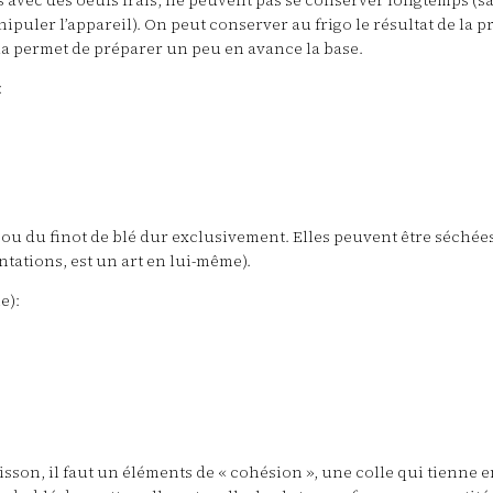
es avec des oeufs frais, ne peuvent pas se conserver longtemps (sa
nipuler l’appareil). On peut conserver au frigo le résultat de la
la permet de préparer un peu en avance la base.
:
 ou du finot de blé dur exclusivement. Elles peuvent être séchée
ntations, est un art en lui-même).
e):
sson, il faut un éléments de « cohésion », une colle qui tienne e