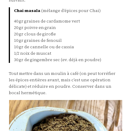
suivant:
Chai masala
(mélange d’épices pour Chai)
40 gr graines de cardamome vert
20 gr poivre en grain
20 gr clous de girofle
10 gr graines de fenouil
10 gr de cannelle ou de cassia
1/2 noix de muscat
30 gr de gingembre sec (ev. déjà en poudre)
Tout mettre dans un moulin à café (on peut torréfier
les épices entières avant, mais c’est une opération
délicate) et réduire en poudre. Conserver dans un
bocal hermétique.