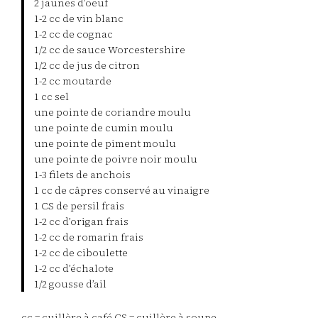
2 jaunes d’oeuf
1-2 cc de vin blanc
1-2 cc de cognac
1/2 cc de sauce Worcestershire
1/2 cc de jus de citron
1-2 cc moutarde
1 cc sel
une pointe de coriandre moulu
une pointe de cumin moulu
une pointe de piment moulu
une pointe de poivre noir moulu
1-3 filets de anchois
1 cc de câpres conservé au vinaigre
1 CS de persil frais
1-2 cc d’origan frais
1-2 cc de romarin frais
1-2 cc de ciboulette
1-2 cc d’échalote
1/2 gousse d’ail
cc = cuillère à café CS = cuillère à soupe