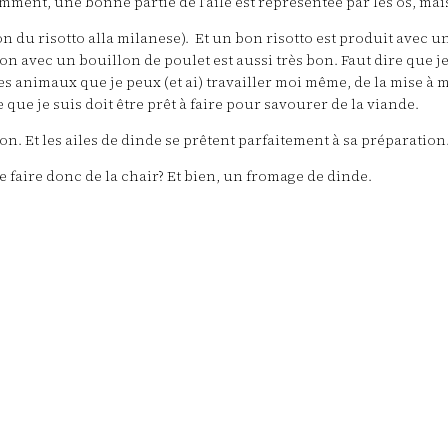
demment, une bonne partie de l’aile est représentée par les os, m
on du risotto alla milanese). Et un bon risotto est produit avec u
rsion avec un bouillon de poulet est aussi très bon. Faut dire que
des animaux que je peux (et ai) travailler moi même, de la mise 
ue je suis doit être prêt à faire pour savourer de la viande.
lon. Et les ailes de dinde se prêtent parfaitement à sa préparation
e faire donc de la chair? Et bien, un fromage de dinde.