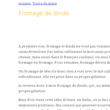
soupes
, 
Tours de main
Fromage de dinde
A première vue, fromage et dinde ne vont pas vraiment 
caesus
formaticum
(les latins utilisaient le mot
caesus
pou
cheese, mais aussi dans le français caséine)
,
où seul 
formage en fromage. Pour résumer, fromage dérive d
Un fromage de tête n’a donc rien à voir avec le lait c
refroidissant, elle est prise dans sa propre gélatine.
Je reviens donc à mon fromage de dinde, qui, au même 
propre gélatine.
Mais d’où vient cette idée. Et bien, en Italie, où je fa
immenses) poitrines, des cuisses qui peuvent nourrir u