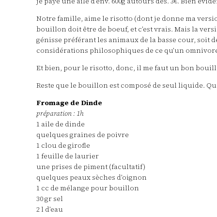
je paye une aile d’env. 600g autours des. 3€. Bien évi
Notre famille, aime le risotto (dont je donne ma versi
bouillon doit être de boeuf, et c’est vrais. Mais la ve
génisse préférant les animaux de la basse cour, soit 
considérations philosophiques de ce qu’un omnivore q
Et bien, pour le risotto, donc, il me faut un bon bouil
Reste que le bouillon est composé de seul liquide. Qu
Fromage de Dinde
préparation : 1h
1 aile de dinde
quelques graines de poivre
1 clou de girofle
1 feuille de laurier
une prises de piment (facultatif)
quelques peaux sèches d’oignon
1 cc de mélange pour bouillon
30 gr sel
2 l d’eau