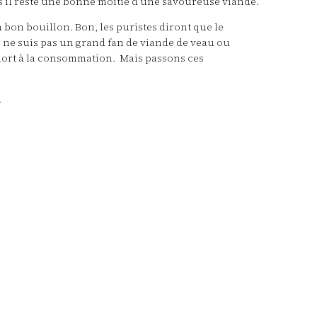
ais il reste une bonne moitié d’une savoureuse viande.
n bon bouillon. Bon, les puristes diront que le
 je ne suis pas un grand fan de viande de veau ou
à mort à la consommation. Mais passons ces
.