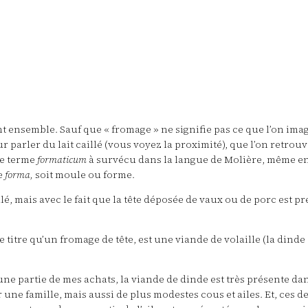
ensemble. Sauf que « fromage » ne signifie pas ce que l’on imagin
r parler du lait caillé (vous voyez la proximité), que l’on retrouve
le terme
formaticum
à survécu dans la langue de Molière, même e
e
forma,
soit moule ou forme.
aillé, mais avec le fait que la tête déposée de vaux ou de porc es
titre qu’un fromage de tête, est une viande de volaille (la dind
is une partie de mes achats, la viande de dinde est très présente da
ne famille, mais aussi de plus modestes cous et ailes. Et, ces de