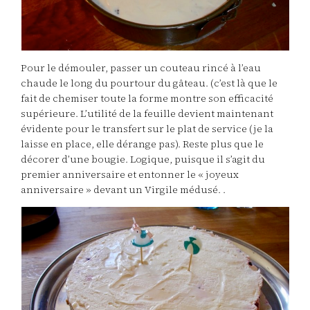
Pour le démouler, passer un couteau rincé à l’eau
chaude le long du pourtour du gâteau. (c’est là que le
fait de chemiser toute la forme montre son efficacité
supérieure. L’utilité de la feuille devient maintenant
évidente pour le transfert sur le plat de service (je la
laisse en place, elle dérange pas). Reste plus que le
décorer d’une bougie. Logique, puisque il s’agit du
premier anniversaire et entonner le « joyeux
anniversaire » devant un Virgile médusé. .