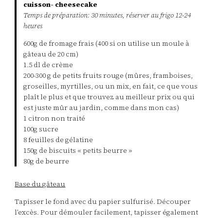
cuisson- cheesecake
Temps de préparation: 30 minutes, réserver au frigo 12-24
heures
600g de fromage frais (400 si on utilise un moule à
gâteau de 20 cm)
1.5 dl de crème
200-300 g de petits fruits rouge (mûres, framboises,
groseilles, myrtilles, ou un mix, en fait, ce que vous
plaît le plus et que trouvez au meilleur prix ou qui
est juste mûr au jardin, comme dans mon cas)
1 citron non traité
100g sucre
8 feuilles de gélatine
150g de biscuits « petits beurre »
80g de beurre
Base du gâteau
Tapisser le fond avec du papier sulfurisé. Découper
l’excès. Pour démouler facilement, tapisser également