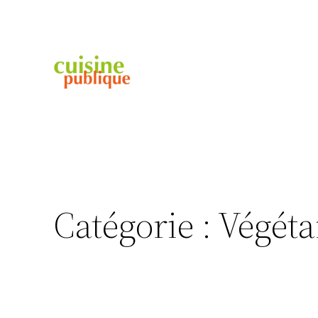
Aller
au
contenu
Catégorie :
Végéta