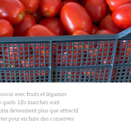
associe avec fruits et légumes
s quels. LEs marchés sont
rix deviennent plus que attractif
iter pour en faire des conserves