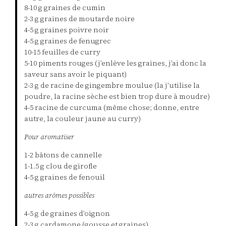
8-10 g graines de cumin
2-3 g graines de moutarde noire
4-5 g graines poivre noir
4-5 g graines de fenugrec
10-15 feuilles de curry
5-10 piments rouges (j’enlève les graines, j’ai donc la
saveur sans avoir le piquant)
2-3 g de racine de gingembre moulue (la j’utilise la
poudre, la racine sèche est bien trop dure à moudre)
4-5 racine de curcuma (même chose; donne, entre
autre, la couleur jaune au curry)
Pour aromatiser
1-2 bâtons de cannelle
1-1.5 g clou de girofle
4-5 g graines de fenouil
autres arômes possibles
4-5 g de graines d’oignon
2-3 g cardamone (gousse et graines)