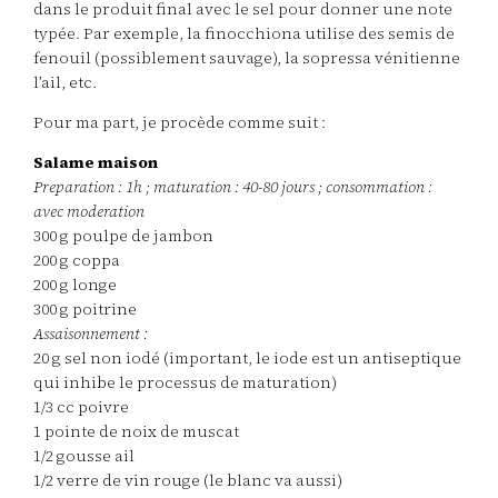
dans le produit final avec le sel pour donner une note
typée. Par exemple, la finocchiona utilise des semis de
fenouil (possiblement sauvage), la sopressa vénitienne
l’ail, etc.
Pour ma part, je procède comme suit :
Salame maison
Preparation : 1h ; maturation : 40-80 jours ; consommation :
avec moderation
300 g poulpe de jambon
200 g coppa
200 g longe
300 g poitrine
Assaisonnement :
20 g sel non iodé (important, le iode est un antiseptique
qui inhibe le processus de maturation)
1/3 cc poivre
1 pointe de noix de muscat
1/2 gousse ail
1/2 verre de vin rouge (le blanc va aussi)