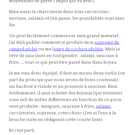
moyennant de payer l’impôt qui va avec).
Mais aussi la charcuterie dans tous ces recoins :
terrines, salamis et j’en passe, les possibilités sont sans
fin.
On peut facilement commencer sans grand materiel :
j’ai déjà publié comment je produis mon
supreme de
canard séché
ou ma l
onge de cochon séchée
. Mais je
rêve de saucisses en tout gendre : salami, saucisse à
frire, … tout ce qui peut être passé dans dans boyau.
Je me suis donc équipé. Il faut au moins deux outils (on
part du principe que nous avons de bons couteaux) :
un hachoir à viande et un poussoir à saucisse. Bien
évidemment, il saut acheter des boyaux (qui viennent
sous sel) de tailles différentes en fonction de ce qu’on
veut produite : merguez, saucisse à frire,
salame
,
cacciatorini, sopressa, cotecchino (j’en ai l’eau à la
bouche juste en rédigeant cette courte liste).
Et c’est parti.