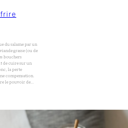
frire
ngue du salame par un
viande grasse (ou de
es bouchers
it de cuire sur un
onc, la perte
une compensation.
utre le pouvoir de…