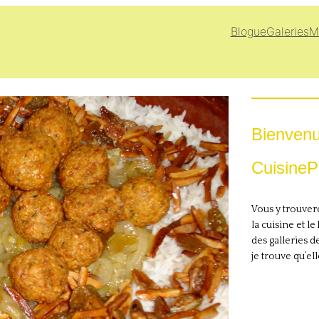
Blogue
Galeries
M
Bienvenu-
CuisineP
Vous y trouvere
la cuisine et l
des galleries d
je trouve qu’ell