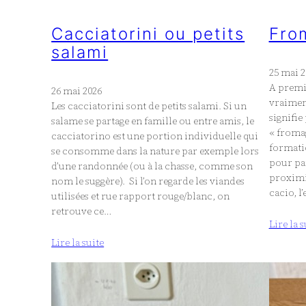
Cacciatorini ou petits
Fro
salami
25 mai 2
A premi
26 mai 2026
vraimen
Les cacciatorini sont de petits salami. Si un
signifie
salame se partage en famille ou entre amis, le
« fromag
cacciatorino est une portion individuelle qui
formatic
se consomme dans la nature par exemple lors
pour par
d’une randonnée (ou à la chasse, comme son
proximit
nom le suggère). Si l’on regarde les viandes
cacio, l
utilisées et rue rapport rouge/blanc, on
retrouve ce…
Lire la s
Lire la suite