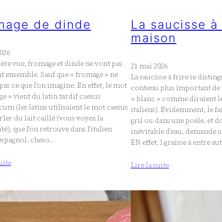
mage de dinde
La saucisse à 
maison
026
ère vue, fromage et dinde ne vont pas
21 mai 2026
t ensemble. Sauf que « fromage » ne
La saucisse à frire se disti
 pas ce que l’on imagine. En effet, le mot
contenu plus important de 
e » vient du latin tardif caesus
« blanc » comme diraient l
um (les latins utilisaient le mot caesus
italiens). Évidemment, le fa
ler du lait caillé (vous voyez la
gril ou dans une poêle, et d
é), que l’on retrouve dans l’italien
inévitable d’eau, demande 
’espagnol, cheso…
EN effet, l graisse à entre a
uite
Lire la suite