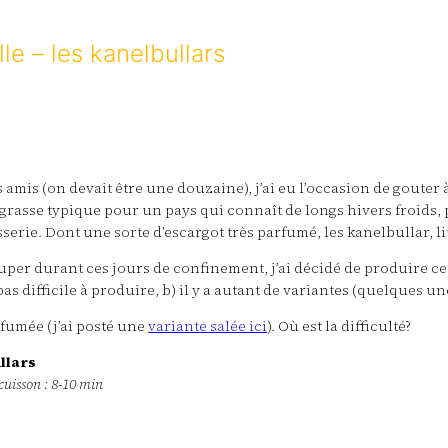
le – les kanelbullars
amis (on devait être une douzaine), j’ai eu l’occasion de gouter à
rasse typique pour un pays qui connaît de longs hivers froids, pou
sserie. Dont une sorte d’escargot très parfumé, les kanelbullar, l
cuper durant ces jours de confinement, j’ai décidé de produire ce
pas difficile à produire, b) il y a autant de variantes (quelques 
rfumée (j’ai posté une
variante salée ici
). Où est la difficulté?
llars
 cuisson : 8-10 min