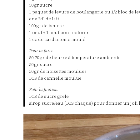
50 gr sucre
1 paquet de levure de boulangerie ou 1/2 bloc de le
env 2dl de lait
100 gr de beurre
1 oeuf + 1 oeuf pour colorer
1 cc de cardamome moulé
Pour la farce
50-70 gr de beurre à temperature ambiente
50 gr sucre
50 gr de noisettes moulues
1CS de cannelle moulue
Pour la finition
1CS de sucre grêle
sirop sucre/eau (1CS chaque) pour donner un joli 