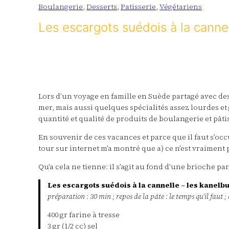
Boulangerie
, 
Desserts
, 
Patisserie
, 
Végétariens
Les escargots suédois à la cannel
Lors d’un voyage en famille en Suède partagé avec des 
mer, mais aussi quelques spécialités assez lourdes et g
quantité et qualité de produits de boulangerie et pâti
En souvenir de ces vacances et parce que il faut s’oc
tour sur internet m’a montré que a) ce n’est vraiment 
Qu’a cela ne tienne: il s’agit au fond d’une brioche pa
Les escargots suédois à la cannelle – les kanelbu
préparation : 30 min ; repos de la pâte : le temps qu’il faut ;
400 gr farine à tresse
3 gr (1/2 cc) sel