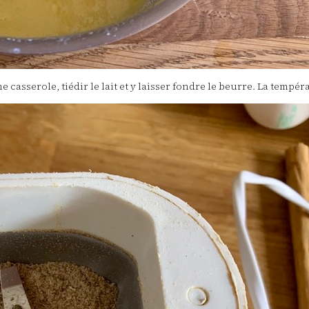
 casserole, tiédir le lait et y laisser fondre le beurre. La tempér