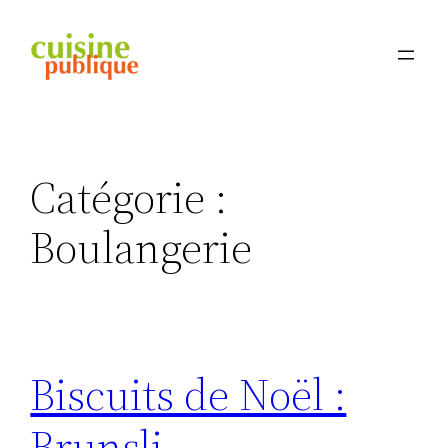
Aller
au
contenu
Catégorie :
Boulangerie
Biscuits de Noël :
Brunsli