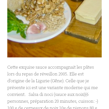
Cette exquise sauce accompagnait les pâtes
lors du repas de réveillon 2005. Elle est
d’origine de la Ligurie (Gêne). Celle que je
présente ici est une variante moderne qui me
convient. Salsa di noci (sauce aux noix)(6
personnes, préparation 20 minutes, cuisson: -)
100 g de cerneaux de noix 10g de pignons 80 g…