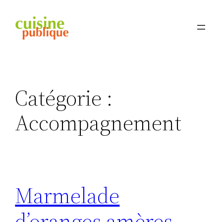
Aller
au
contenu
Catégorie :
Accompagnement
Marmelade
d’oranges amères