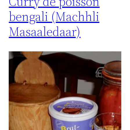
Curry de poisson
bengali (Machhli
Masaaledaar)