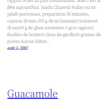
rapport à des riz plus traditionnels. Mais c’est la
fête aujourd’hui. Saada Chaawal Pullao ou riz
pilaf6 personnes, préparation 30 minutes,
cuisson 20 min 250 g de riz basmati2 tomates6
dl eau50 g de ghee Aromates:1 gros oignon3
feuilles de laurier3 clous de girofle10 graines de
poivre noirun bâton…
août 5, 2007
Guacamole