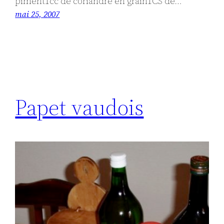
piment1cc de coriandre en grain1CS de…
mai 25, 2007
Papet vaudois